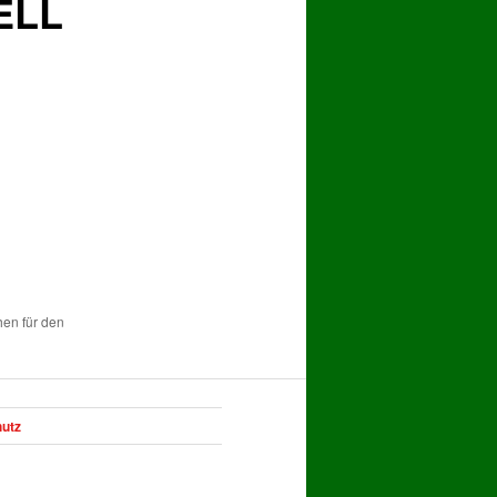
ELL
hen für den
utz