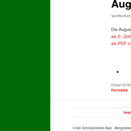
Aug
Veröffentlic
Die Augus
als E- Zei
als PDF z
Dieser Eint
Permalink
.
Imp
© bei Schützenkreis Bad - Bergzabe