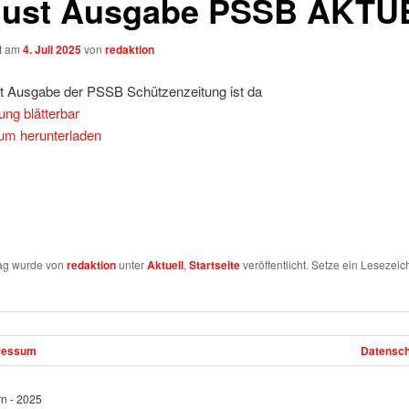
ust Ausgabe PSSB AKTU
ht am
4. Juli 2025
von
redaktion
t Ausgabe der PSSB Schützenzeitung ist da
tung blätterbar
um herunterladen
rag wurde von
redaktion
unter
Aktuell
,
Startseite
veröffentlicht. Setze ein Lesezeic
ressum
Datensch
rn - 2025