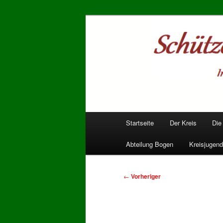
Zum
Mitglied im PSSB
primären
Inhalt
Schützenkrei
springen
Hauptmenü
Startseite
Der Kreis
Die
Abteilung Bogen
Kreisjugend
Beitragsnavigation
←
Vorheriger