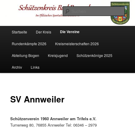
Zum
Mitglied im PSSB
primären
Such
Inhalt
springen
Schützenkreis Bad Bergzabern
Hauptmenü
Die Vereine
Startseite
Der Kreis
Rundenkämpfe 2026
Kreismeisterschaften 2026
Abteilung Bogen
Kreisjugend
Schützenkönige 2025
Archiv
Links
SV Annweiler
Schützenverein 1960 Annweiler am Trifels e.V.
Turnerweg 80, 76855 Annweiler Tel: 06346 – 2979