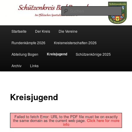
Zum
Mitglied im PSSB
primären
Such
Inhalt
springen
Schützenkreis Bad Bergzabern
Hauptmenü
Startseite
Der Kreis
Die Vereine
Rundenkämpfe 2026
Kreismeisterschaften 2026
Kreisjugend
Abteilung Bogen
Schützenkönige 2025
Archiv
Links
Kreisjugend
Failed to fetch Error: URL to the PDF file must be on exactly
the same domain as the current web page.
Click here for more
info