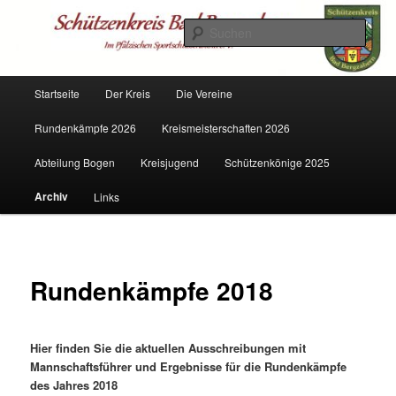
Zum
Mitglied im PSSB
primären
Such
Inhalt
springen
Schützenkreis Bad Bergzabern
Hauptmenü
Startseite
Der Kreis
Die Vereine
Rundenkämpfe 2026
Kreismeisterschaften 2026
Abteilung Bogen
Kreisjugend
Schützenkönige 2025
Archiv
Links
Rundenkämpfe 2018
Hier finden Sie die aktuellen Ausschreibungen mit
Mannschaftsführer und Ergebnisse für die Rundenkämpfe
des Jahres 2018