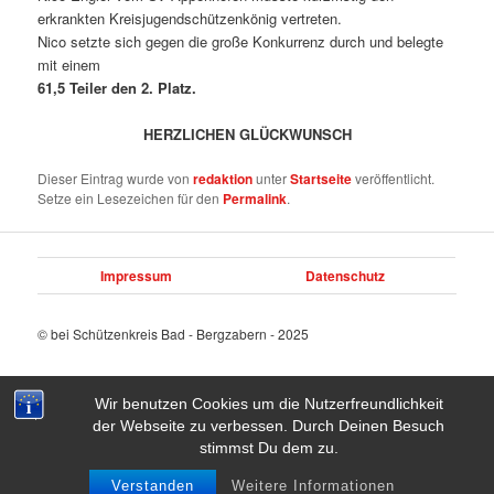
erkrankten Kreisjugendschützenkönig vertreten.
Nico setzte sich gegen die große Konkurrenz durch und belegte
mit einem
61,5 Teiler den 2. Platz.
HERZLICHEN GLÜCKWUNSCH
Dieser Eintrag wurde von
redaktion
unter
Startseite
veröffentlicht.
Setze ein Lesezeichen für den
Permalink
.
Impressum
Datenschutz
© bei Schützenkreis Bad - Bergzabern - 2025
Wir benutzen Cookies um die Nutzerfreundlichkeit
der Webseite zu verbessen. Durch Deinen Besuch
Stolz präsentiert von WordPress
stimmst Du dem zu.
Verstanden
Weitere Informationen