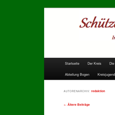
Zum
Zum
Mitglied im PSSB
primären
sekundären
Inhalt
Inhalt
Schützenkrei
springen
springen
Hauptmenü
Startseite
Der Kreis
Die
Abteilung Bogen
Kreisjugend
redaktion
AUTORENARCHIV:
Beitragsnavigation
←
Ältere Beiträge