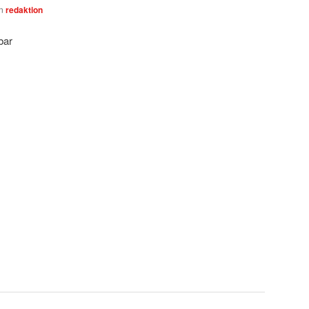
on
redaktion
bar