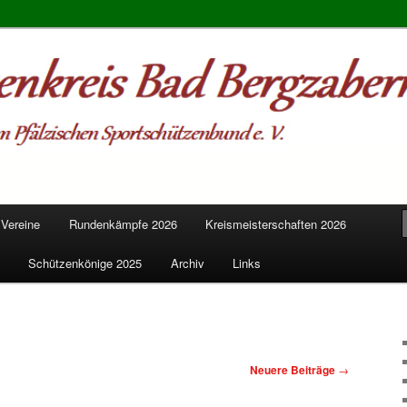
s Bad Bergzabern
 Vereine
Rundenkämpfe 2026
Kreismeisterschaften 2026
Schützenkönige 2025
Archiv
Links
Neuere Beiträge
→