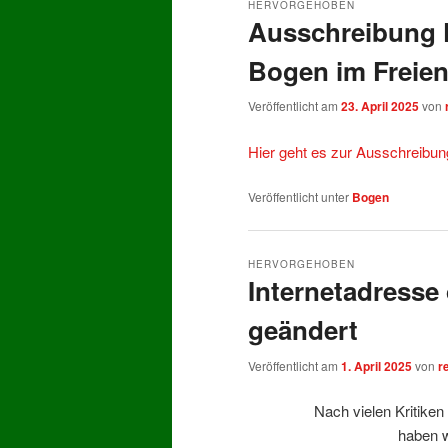
HERVORGEHOBEN
Ausschreibung K
Bogen im Freie
Veröffentlicht am
23. April 2025
von
Hier geht es zur Ausschreibun
Veröffentlicht unter
Bogen
HERVORGEHOBEN
Internetadresse
geändert
Veröffentlicht am
1. April 2025
von
r
Nach vielen Kritike
haben wi