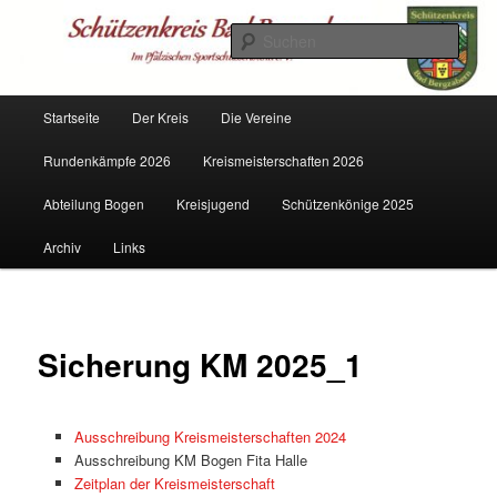
Zum
Mitglied im PSSB
primären
Such
Inhalt
springen
Schützenkreis Bad Bergzabern
Hauptmenü
Startseite
Der Kreis
Die Vereine
Rundenkämpfe 2026
Kreismeisterschaften 2026
Abteilung Bogen
Kreisjugend
Schützenkönige 2025
Archiv
Links
Sicherung KM 2025_1
Ausschreibung Kreismeisterschaften 2024
Ausschreibung KM Bogen Fita Halle
Zeitplan der Kreismeisterschaft