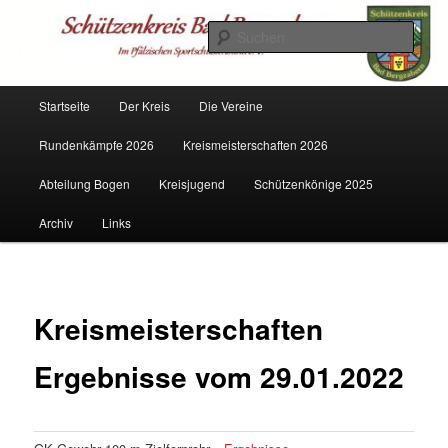
Zum
Mitglied im PSSB
primären
Such
Inhalt
springen
Schützenkreis Bad Bergzabern
Hauptmenü
Startseite
Der Kreis
Die Vereine
Rundenkämpfe 2026
Kreismeisterschaften 2026
Abteilung Bogen
Kreisjugend
Schützenkönige 2025
Archiv
Links
Kreismeisterschaften
Ergebnisse vom 29.01.2022