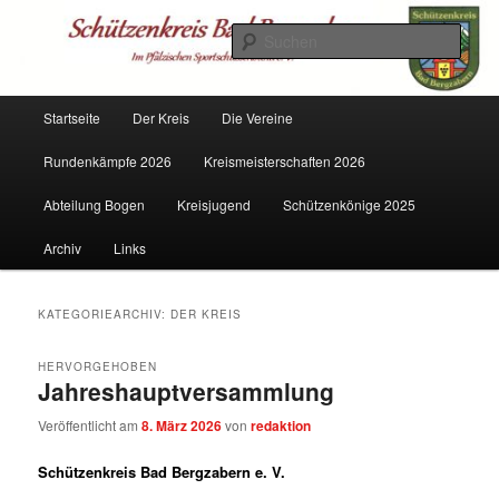
Zum
Zum
Mitglied im PSSB
primären
sekundären
Such
Inhalt
Inhalt
springen
springen
Schützenkreis Bad Bergzabern
Hauptmenü
Startseite
Der Kreis
Die Vereine
Rundenkämpfe 2026
Kreismeisterschaften 2026
Abteilung Bogen
Kreisjugend
Schützenkönige 2025
Archiv
Links
KATEGORIEARCHIV:
DER KREIS
HERVORGEHOBEN
Jahreshauptversammlung
Veröffentlicht am
8. März 2026
von
redaktion
Schützenkreis Bad Bergzabern e. V.