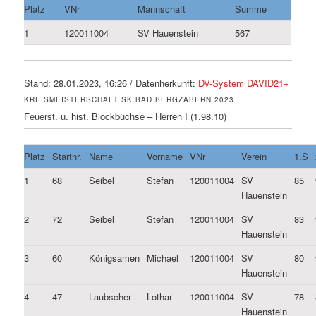
Platz
VNr
Mannschaft
Summe
1
120011004
SV Hauenstein
567
Stand: 28.01.2023, 16:26 / Datenherkunft:
DV-System DAVID21+
KREISMEISTERSCHAFT SK BAD BERGZABERN 2023
Feuerst. u. hist. Blockbüchse – Herren I (1.98.10)
Platz
Startnr.
Name
Vorname
VNr
Verein
1.S
1
68
Seibel
Stefan
120011004
SV
85
Hauenstein
2
72
Seibel
Stefan
120011004
SV
83
Hauenstein
3
60
Königsamen
Michael
120011004
SV
80
Hauenstein
4
47
Laubscher
Lothar
120011004
SV
78
Hauenstein