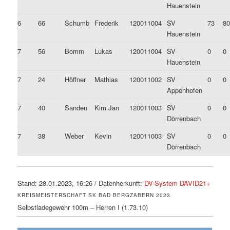
Hauenstein
6
66
Schumb
Frederik
120011004
SV
73
8
Hauenstein
7
56
Bomm
Lukas
120011004
SV
0
0
Hauenstein
7
24
Höffner
Mathias
120011002
SV
0
0
Appenhofen
7
40
Sanden
Kim Jan
120011003
SV
0
0
Dörrenbach
7
38
Weber
Kevin
120011003
SV
0
0
Dörrenbach
Stand: 28.01.2023, 16:26 / Datenherkunft:
DV-System DAVID21+
KREISMEISTERSCHAFT SK BAD BERGZABERN 2023
Selbstladegewehr 100m – Herren I (1.73.10)