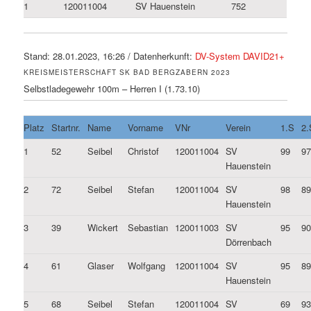
1
120011004
SV Hauenstein
752
Stand: 28.01.2023, 16:26 / Datenherkunft:
DV-System DAVID21+
KREISMEISTERSCHAFT SK BAD BERGZABERN 2023
Selbstladegewehr 100m – Herren I (1.73.10)
Platz
Startnr.
Name
Vorname
VNr
Verein
1.S
2.
1
52
Seibel
Christof
120011004
SV
99
9
Hauenstein
2
72
Seibel
Stefan
120011004
SV
98
8
Hauenstein
3
39
Wickert
Sebastian
120011003
SV
95
9
Dörrenbach
4
61
Glaser
Wolfgang
120011004
SV
95
8
Hauenstein
5
68
Seibel
Stefan
120011004
SV
69
9