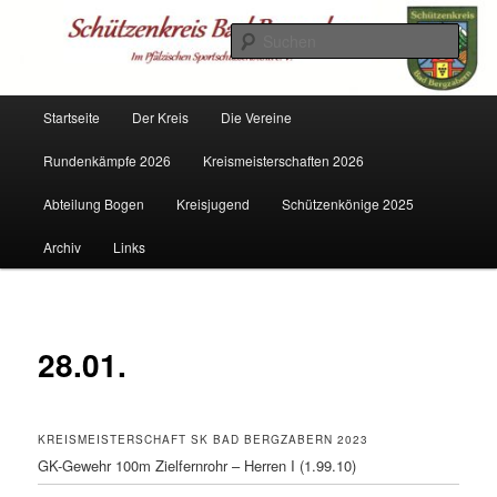
Zum
Mitglied im PSSB
primären
Such
Inhalt
springen
Schützenkreis Bad Bergzabern
Hauptmenü
Startseite
Der Kreis
Die Vereine
Rundenkämpfe 2026
Kreismeisterschaften 2026
Abteilung Bogen
Kreisjugend
Schützenkönige 2025
Archiv
Links
28.01.
KREISMEISTERSCHAFT SK BAD BERGZABERN 2023
GK-Gewehr 100m Zielfernrohr – Herren I (1.99.10)