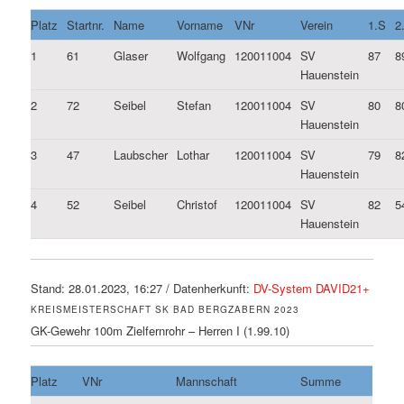
Platz
Startnr.
Name
Vorname
VNr
Verein
1.S
2
1
61
Glaser
Wolfgang
120011004
SV
87
8
Hauenstein
2
72
Seibel
Stefan
120011004
SV
80
8
Hauenstein
3
47
Laubscher
Lothar
120011004
SV
79
8
Hauenstein
4
52
Seibel
Christof
120011004
SV
82
5
Hauenstein
Stand: 28.01.2023, 16:27 / Datenherkunft:
DV-System DAVID21+
KREISMEISTERSCHAFT SK BAD BERGZABERN 2023
GK-Gewehr 100m Zielfernrohr – Herren I (1.99.10)
Platz
VNr
Mannschaft
Summe